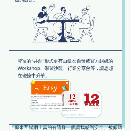
香港
珠海
法蘭克福
慕尼黑
廣州
豐富的“共創”形式更有由飯友自發或官方組織的 
新加坡
Workshop、學習沙龍、行業分享會等，讓思想
在碰撞中升華。
深圳
馬來西亞
美國灣區
荷蘭
「原來互聯網上真的有這樣一個讓我感到安全、被傾聽