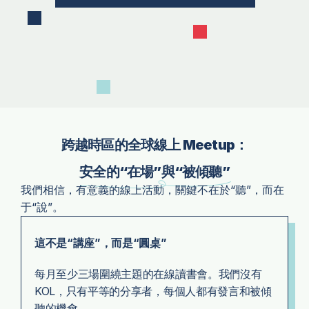
臺北
上海
臺中
京都
舊金山
跨越時區的全球線上 Meetup：
澳門
安全的“在場”與“被傾聽”
我們相信，有意義的線上活動，關鍵不在於“聽”，而在
吉隆坡
于“說”。
東京
這不是“講座”，而是“圓桌”
墨爾本
每月至少三場圍繞主題的在線讀書會。我們沒有
紐約
KOL，只有平等的分享者，
每個人都有發言和被傾
聽的機會。