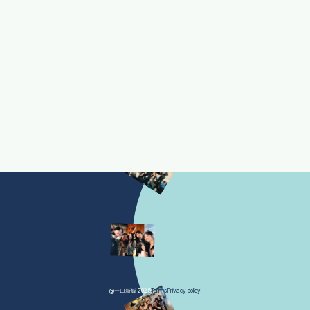
@一口新飯 2025
Terms
Privacy policy