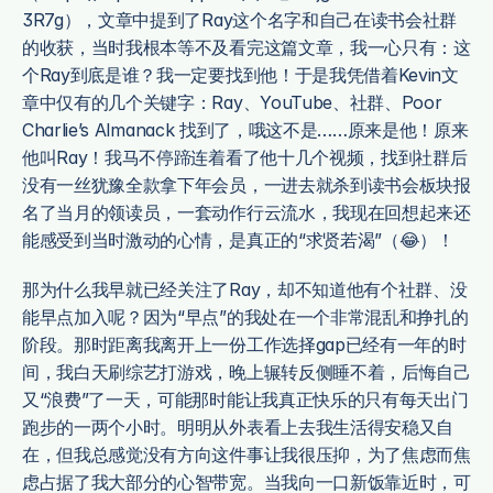
3R7g），文章中提到了Ray这个名字和自己在读书会社群
的收获，当时我根本等不及看完这篇文章，我一心只有：这
个Ray到底是谁？我一定要找到他！于是我凭借着Kevin文
章中仅有的几个关键字：Ray、YouTube、社群、Poor 
Charlie’s Almanack 找到了，哦这不是……原来是他！原来
他叫Ray！我马不停蹄连着看了他十几个视频，找到社群后
没有一丝犹豫全款拿下年会员，一进去就杀到读书会板块报
名了当月的领读员，一套动作行云流水，我现在回想起来还
能感受到当时激动的心情，是真正的“求贤若渴”（😂）！
那为什么我早就已经关注了Ray，却不知道他有个社群、没
能早点加入呢？因为“早点”的我处在一个非常混乱和挣扎的
阶段。那时距离我离开上一份工作选择gap已经有一年的时
间，我白天刷综艺打游戏，晚上辗转反侧睡不着，后悔自己
又“浪费”了一天，可能那时能让我真正快乐的只有每天出门
跑步的一两个小时。明明从外表看上去我生活得安稳又自
在，但我总感觉没有方向这件事让我很压抑，为了焦虑而焦
虑占据了我大部分的心智带宽。当我向一口新饭靠近时，可