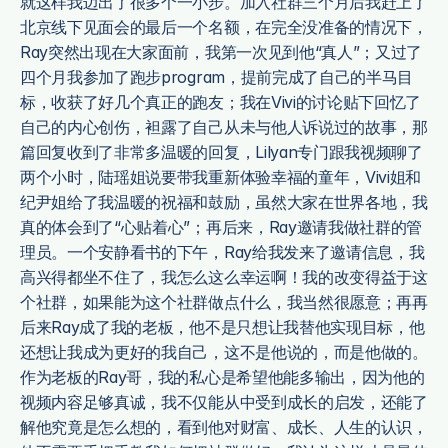
就这样我迈出了很多个一小步。加入社群三个月后我赶上了
北京线下见面会的最后一个名额，在完全没准备的情况下，
Ray突然出现在大家面前，我第一次见到他“真人”；又过了
四个月我参加了跑步program，提前完成了自己的半马目
标，收获了好几个真正的跑友；我在Vivi的讨论贴下回忆了
自己的内心创伤，袒露了自己从未与他人诉说过的故事，那
篇回复收到了非常多温暖的回复，Lilyan专门跟我视频聊了
两个小时，陆瑶姐说要带我重新体验幸福的童年，Vivi姐和
纪尹姐给了我温暖的祝福和鼓励，虽然大家在世界各地，我
真的体会到了“心贴着心”；再后来，Ray邀请我做社群的管
理员。一个安静看书的下午，Ray给我发来了邀请信息，我
高兴得都坐不住了，我怎么这么幸运啊！我的改变得益于这
个社群，如果能为这个社群做点什么，我当然很愿意；再再
后来Ray成了我的老板，他不是只想让我替他实现目标，他
还想让我成为更好的我自己，这不是他说的，而是他做的。
作为老板的Ray哥，我的私心是希望他能多输出，因为他的
视频内容足够真诚，我不仅能从中受到成长的启发，还能了
解他究竟是怎么想的，看到他对财富、成长、人生的认识，