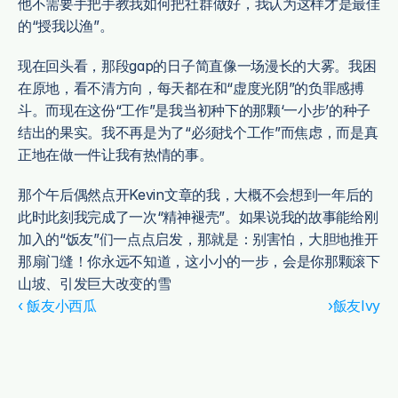
他不需要手把手教我如何把社群做好，我认为这样才是最佳
的“授我以渔”。
现在回头看，那段gap的日子简直像一场漫长的大雾。我困
在原地，看不清方向，每天都在和“虚度光阴”的负罪感搏
斗。而现在这份“工作”是我当初种下的那颗‘一小步’的种子
结出的果实。我不再是为了“必须找个工作”而焦虑，而是真
正地在做一件让我有热情的事。
那个午后偶然点开Kevin文章的我，大概不会想到一年后的
此时此刻我完成了一次“精神褪壳”。如果说我的故事能给刚
加入的“饭友”们一点点启发，那就是：别害怕，大胆地推开
那扇门缝！你永远不知道，这小小的一步，会是你那颗滚下
山坡、引发巨大改变的雪
‹ 飯友小西瓜
 ›飯友Ivy